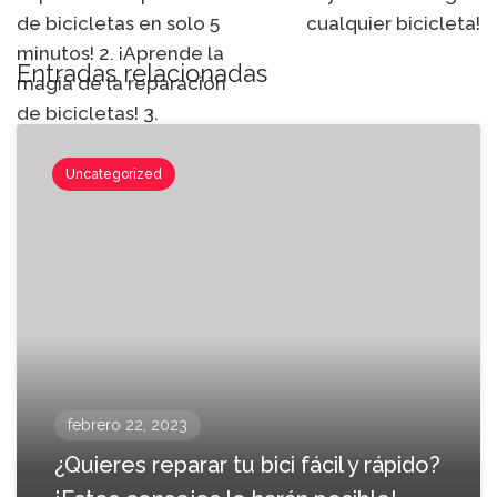
de bicicletas en solo 5
cualquier bicicleta!
minutos! 2. ¡Aprende la
Entradas relacionadas
magia de la reparación
de bicicletas! 3.
¡Vuélvete un genio de la
reparación de bicicletas
Uncategorized
al instante! 4. ¡Impresiona
a tus amigos con tus
habilidades de
reparación de bicicletas!
5. Aprende los mejores
secretos de la
reparación de bicicletas
ahora 6. ¡Crea tu propia
febrero 22, 2023
obra maestra al reparar
¿Quieres reparar tu bici fácil y rápido?
bicicletas! 7. ¡Una guía