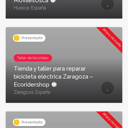
MovilesOsca
Huesca, España
Ahora cerrado
Presentado
Taller de bicicletas
Tienda y taller para reparar
bicicleta eléctrica Zaragoza –
Ecoridershop
Zaragoza, España
Ahora cerrado
Presentado