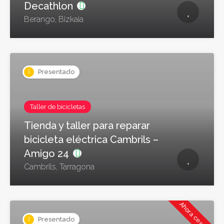
Decathlon
Berango, Bizkaia
Presentado
Taller de bicicletas
Tienda y taller para reparar
bicicleta eléctrica Cambrils –
Amigo 24
Cambrils, Tarragona
Ahora cerrado
Presentado